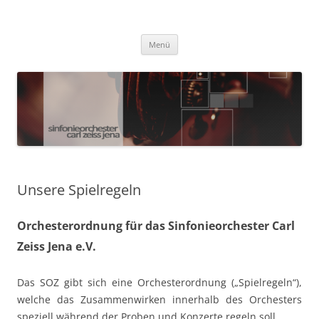
Zum
Inhalt
Sinfonieorchester Carl Zeiss Jena
springen
Menü
Unsere Spielregeln
Orchesterordnung f
ür das Sinfonieorchester Carl
Zeiss Jena e.V.
Das SOZ gibt sich eine Orchesterordnung („Spielregeln“),
welche das Zusammenwirken innerhalb des Orchesters
speziell während der Proben und Konzerte regeln soll.